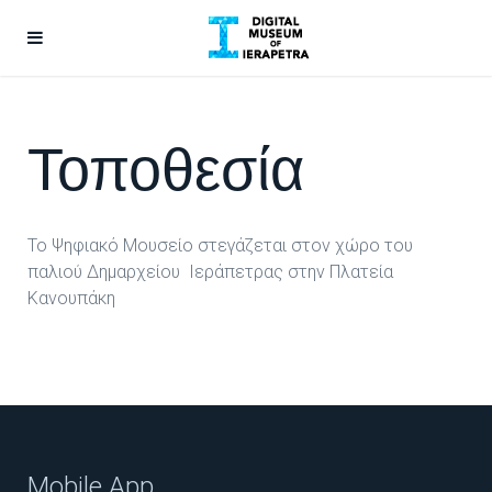
Τοποθεσία
Το Ψηφιακό Μουσείο στεγάζεται στον χώρο του
παλιού Δημαρχείου Ιεράπετρας στην Πλατεία
Κανουπάκη
Mobile App