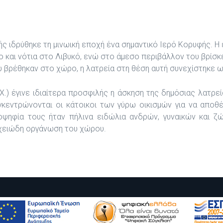
ιδρύθηκε τη μινωική εποχή ένα σημαντικό Ιερό Κορυφής. Η 
και νότια στο Λιβυκό, ενώ στο άμεσο περιβάλλον του βρίσκετ
βρέθηκαν στο χώρο, η λατρεία στη θέση αυτή συνεχίστηκε ω
.) έγινε ιδιαίτερα προσφιλής η άσκηση της δημόσιας λατρεί
κεντρώνονται οι κάτοικοι των γύρω οικισμών για να απο
οψηφία τους ήταν πήλινα ειδώλια ανδρών, γυναικών και ζ
οιχειώδη οργάνωση του χώρου.