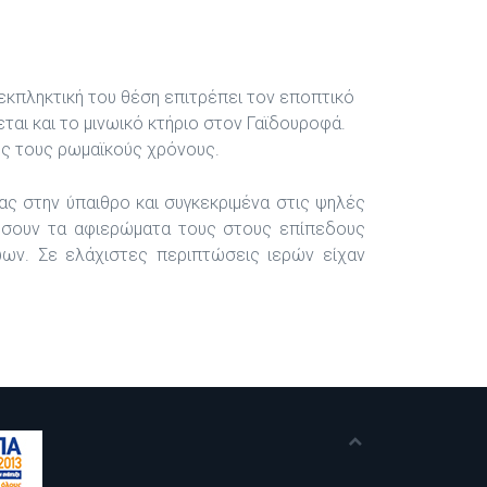
εκπληκτική του θέση επιτρέπει τον εποπτικό
αι και το μινωικό κτήριο στον Γαϊδουροφά.
ς τους ρωμαϊκούς χρόνους.
ας στην ύπαιθρο και συγκεκριμένα στις ψηλές
θέσουν τα αφιερώματα τους στους επίπεδους
ώων. Σε ελάχιστες περιπτώσεις ιερών είχαν