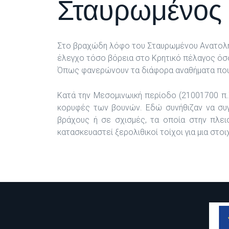
Σταυρωμένος
Στο βραχώδη λόφο του Σταυρωμένου Ανατολής 
έλεγχο τόσο βόρεια στο Κρητικό πέλαγος όσο 
Όπως φανερώνουν τα διάφορα αναθήματα που 
Κατά την Μεσομινωική περίοδο (21001700 π.Χ
κορυφές των βουνών. Εδώ συνήθιζαν να συγ
βράχους ή σε σχισμές, τα οποία στην πλει
κατασκευαστεί ξερολιθικοί τοίχοι για μια στ