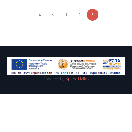
1
2
3
Powered by
Space Hellas