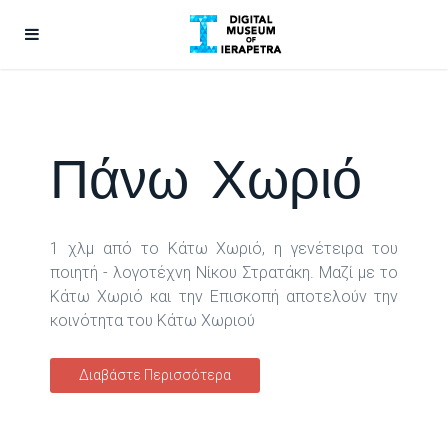
Πάνω Χωριό
1 χλμ από το Κάτω Χωριό, η γενέτειρα του
ποιητή - λογοτέχνη Νίκου Στρατάκη. Mαζί με το
Κάτω Χωριό και την Επισκοπή αποτελούν την
κοινότητα του Κάτω Χωριού
Διαβάστε Περισσότερα